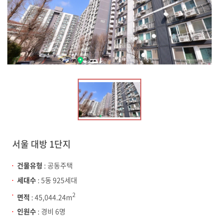
서울 대방 1단지
건물유형
: 공동주택
세대수
: 5동 925세대
2
면적
: 45,044.24m
인원수
: 경비 6명