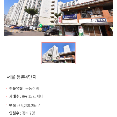
서울 등촌4단지
건물유형
: 공동주택
세대수
: 9동 1575세대
2
면적
: 65,238.25m
인원수
: 경비 7명