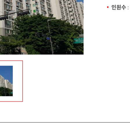
인원수
: