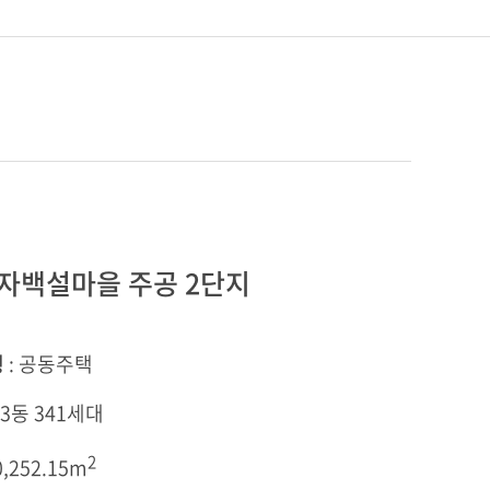
자백설마을 주공 2단지
형
: 공동주택
 3동 341세대
2
0,252.15m