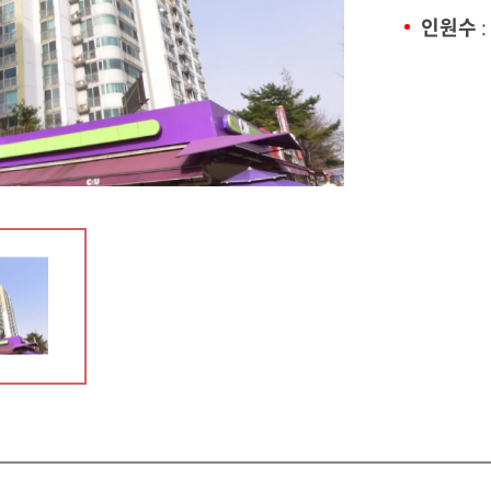
인원수
: