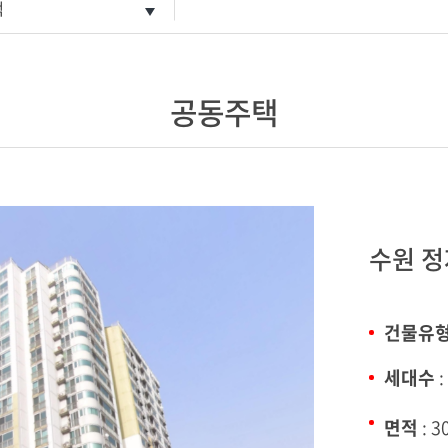
택
공동주택
수원 정
건물유
세대수
:
면적
: 3